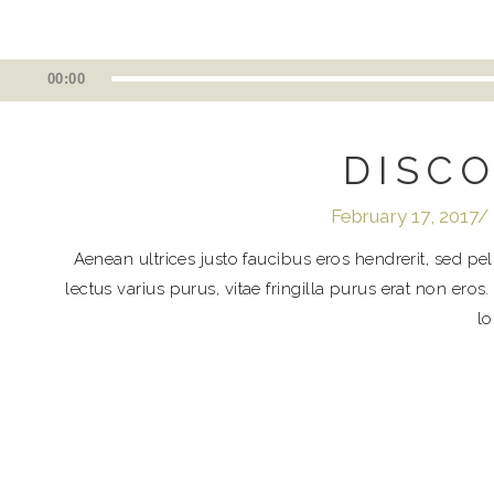
Audio
00:00
Player
DISC
February 17, 2017
Aenean ultrices justo faucibus eros hendrerit, sed p
lectus varius purus, vitae fringilla purus erat non ero
lo